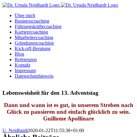
Zum
Inhalt
Über mich
springen
Businesscoaching
Führungskräftecoaching
Karrierecoaching
Mitarbeitercoaching
Gründungscoaching
Kick-off-Beratung
Blog
Referenzen
Kontakt
Impressum
Datenschutzhinweis
Lebensweisheit für den 13. Adventstag
Dann und wann ist es gut, in unserem Streben nach
Glück zu pausieren und einfach glücklich zu sein.
Guillome Apollinare
U. Neidhardt
2020-01-22T11:55:38+01:00