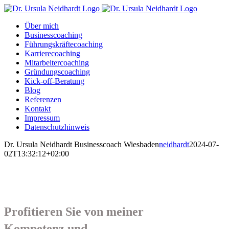
Zum
Inhalt
Über mich
springen
Businesscoaching
Führungskräftecoaching
Karrierecoaching
Mitarbeitercoaching
Gründungscoaching
Kick-off-Beratung
Blog
Referenzen
Kontakt
Impressum
Datenschutzhinweis
Dr. Ursula Neidhardt Businesscoach Wiesbaden
neidhardt
2024-07-
02T13:32:12+02:00
Profitieren Sie von meiner
Kompetenz und